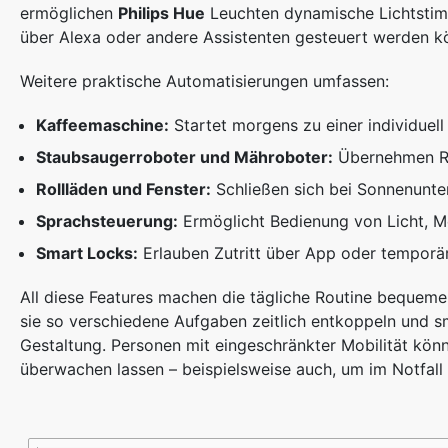
ermöglichen
Philips Hue
Leuchten dynamische Lichtstim
über Alexa oder andere Assistenten gesteuert werden k
Weitere praktische Automatisierungen umfassen:
Kaffeemaschine:
Startet morgens zu einer individuel
Staubsaugerroboter und Mähroboter:
Übernehmen Re
Rollläden und Fenster:
Schließen sich bei Sonnenunt
Sprachsteuerung:
Ermöglicht Bedienung von Licht, Me
Smart Locks:
Erlauben Zutritt über App oder temporär
All diese Features machen die tägliche Routine bequemer
sie so verschiedene Aufgaben zeitlich entkoppeln und s
Gestaltung. Personen mit eingeschränkter Mobilität könn
überwachen lassen – beispielsweise auch, um im Notfall s
Automatisierungsfunktion
Nutzen
Beispielprodukt