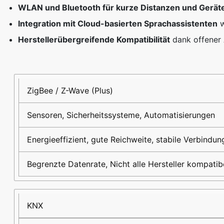
WLAN und Bluetooth für kurze Distanzen und Gerä
Integration mit Cloud-basierten Sprachassistenten
w
Herstellerübergreifende Kompatibilität
dank offener 
Funkstandard
Typischer
Vorteile
Nachteile
Einsatz
ZigBee / Z-Wave (Plus)
Sensoren, Sicherheitssysteme, Automatisierungen
Energieeffizient, gute Reichweite, stabile Verbindun
Begrenzte Datenrate, Nicht alle Hersteller kompatib
KNX