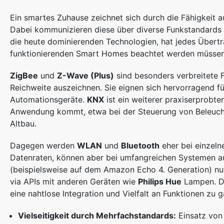
Ein smartes Zuhause zeichnet sich durch die Fähigkeit 
Dabei kommunizieren diese über diverse Funkstandards un
die heute dominierenden Technologien, hat jedes Übert
funktionierenden Smart Homes beachtet werden müssen
ZigBee
und
Z-Wave (Plus)
sind besonders verbreitete 
Reichweite auszeichnen. Sie eignen sich hervorragend für
Automationsgeräte.
KNX
ist ein weiterer praxiserprobte
Anwendung kommt, etwa bei der Steuerung von Beleucht
Altbau.
Dagegen werden
WLAN
und
Bluetooth
eher bei einzeln
Datenraten, können aber bei umfangreichen Systemen 
(beispielsweise auf dem Amazon Echo 4. Generation) nu
via APIs mit anderen Geräten wie
Philips Hue
Lampen. Da
eine nahtlose Integration und Vielfalt an Funktionen zu g
Vielseitigkeit durch Mehrfachstandards:
Einsatz von