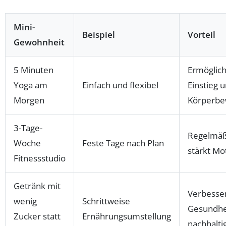
Mini-
Beispiel
Vorteil
Gewohnheit
5 Minuten
Ermöglich
Yoga am
Einfach und flexibel
Einstieg 
Morgen
Körperbe
3-Tage-
Regelmäß
Woche
Feste Tage nach Plan
stärkt Mo
Fitnessstudio
Getränk mit
Verbesse
wenig
Schrittweise
Gesundhe
Zucker statt
Ernährungsumstellung
nachhalti