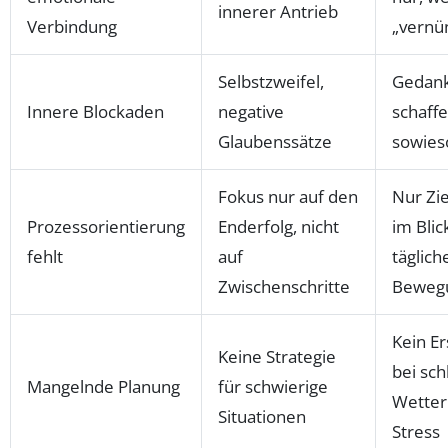
innerer Antrieb
Verbindung
„vernün
Selbstzweifel,
Gedank
Innere Blockaden
negative
schaffe
Glaubenssätze
sowieso
Fokus nur auf den
Nur Zi
Prozessorientierung
Enderfolg, nicht
im Blic
fehlt
auf
täglich
Zwischenschritte
Beweg
Kein Er
Keine Strategie
bei sc
Mangelnde Planung
für schwierige
Wetter
Situationen
Stress