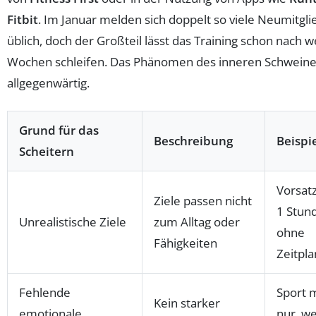
Fitbit
. Im Januar melden sich doppelt so viele Neumitgli
üblich, doch der Großteil lässt das Training schon nach 
Wochen schleifen. Das Phänomen des inneren Schweine
allgegenwärtig.
Grund für das
Beschreibung
Beispi
Scheitern
Vorsatz
Ziele passen nicht
1 Stun
Unrealistische Ziele
zum Alltag oder
ohne
Fähigkeiten
Zeitpl
Fehlende
Sport 
Kein starker
emotionale
nur, we