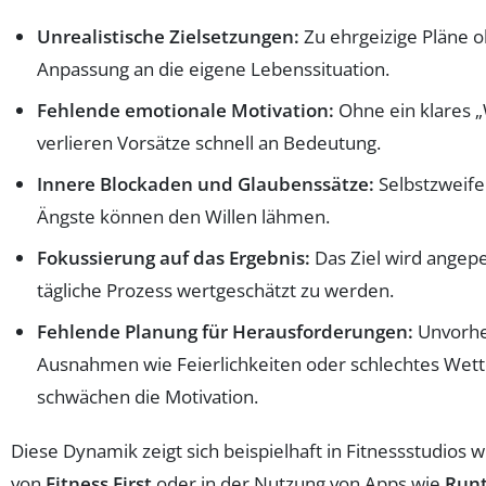
Unrealistische Zielsetzungen:
Zu ehrgeizige Pläne 
Anpassung an die eigene Lebenssituation.
Fehlende emotionale Motivation:
Ohne ein klares 
verlieren Vorsätze schnell an Bedeutung.
Innere Blockaden und Glaubenssätze:
Selbstzweife
Ängste können den Willen lähmen.
Fokussierung auf das Ergebnis:
Das Ziel wird angepei
tägliche Prozess wertgeschätzt zu werden.
Fehlende Planung für Herausforderungen:
Unvorh
Ausnahmen wie Feierlichkeiten oder schlechtes Wett
schwächen die Motivation.
Diese Dynamik zeigt sich beispielhaft in Fitnessstudios 
von
Fitness First
oder in der Nutzung von Apps wie
Runt