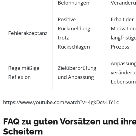
Belohnungen
Veränder
Positive
Erhalt der
Rückmeldung
Motivation
Fehlerakzeptanz
trotz
langfristig
Rückschlägen
Prozess
Anpassung
Regelmäßige
Zielüberprüfung
verändert
Reflexion
und Anpassung
Lebensum
https://www.youtube.com/watch?v=4gkDcs-HY1c
FAQ zu guten Vorsätzen und ihr
Scheitern