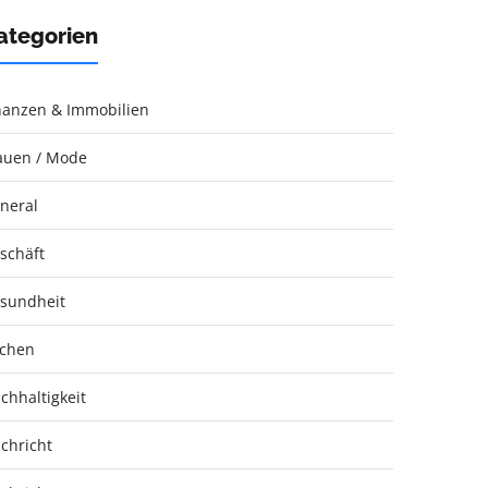
ategorien
nanzen & Immobilien
auen / Mode
neral
schäft
sundheit
chen
chhaltigkeit
chricht