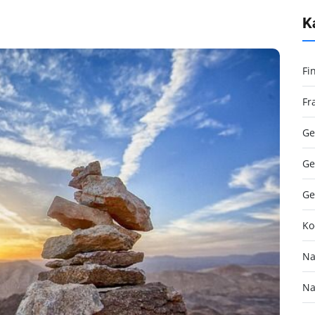
K
Fi
Fr
Ge
Ge
Ge
Ko
Na
Na