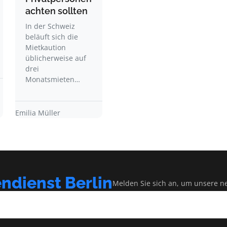
achten sollten
In der Schweiz
beläuft sich die
Mietkaution
üblicherweise auf
drei
Monatsmieten…
Emilia Müller
dienst Berlin
Melden Sie sich an, um unsere neu