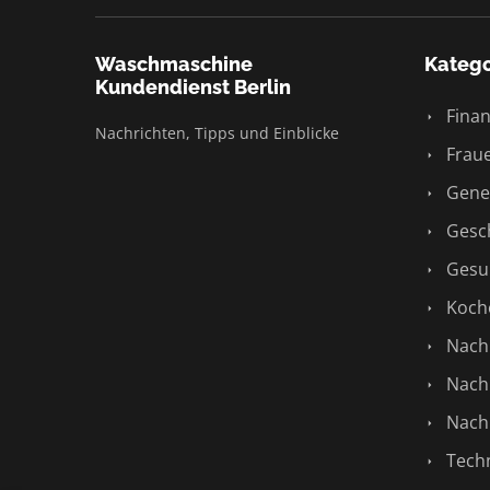
Waschmaschine
Katego
Kundendienst Berlin
Finan
Nachrichten, Tipps und Einblicke
Fraue
Gene
Gesch
Gesu
Koch
Nachh
Nachr
Nachr
Techn