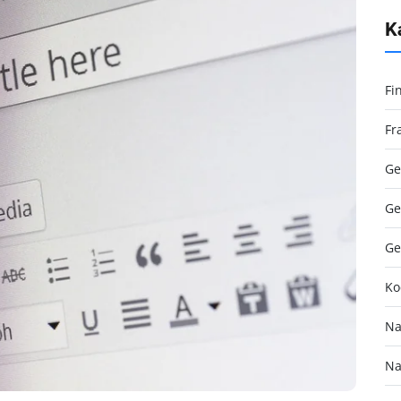
K
Fi
Fr
Ge
Ge
Ge
Ko
Na
Na