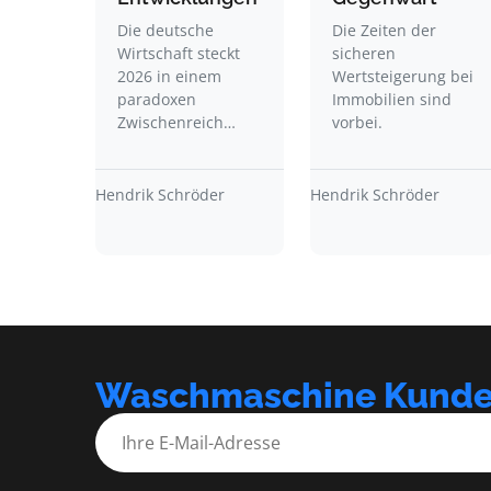
Die deutsche
Die Zeiten der
Wirtschaft steckt
sicheren
2026 in einem
Wertsteigerung bei
paradoxen
Immobilien sind
Zwischenreich…
vorbei.
Hendrik Schröder
Hendrik Schröder
Waschmaschine Kunden