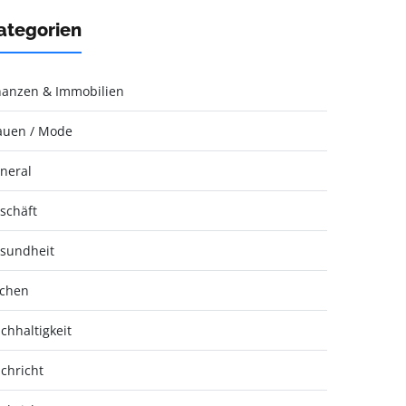
ategorien
nanzen & Immobilien
auen / Mode
neral
schäft
sundheit
chen
chhaltigkeit
chricht