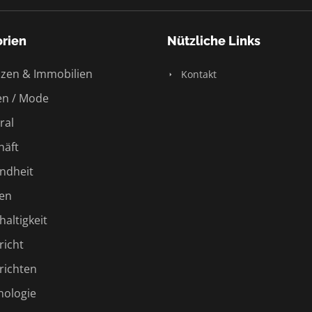
rien
Nützliche Links
zen & Immobilien
Kontakt
n / Mode
ral
äft
ndheit
en
altigkeit
icht
ichten
ologie